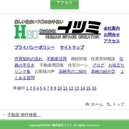
アクセス
会社案内
お問合せ
アクセス
プライバシーポリシー
サイトマップ
売買契約の流れ
不動産活用
相続対策 任意売却相談
引
越の手引き
不動産用語集 住宅ローン
ブログ
お役立ち
リンク集
お客様の声
高崎市のご紹介
高崎の紹介②
よ
くある質問
準備中
1
2
3
4
5
6
7
8
9
10
11
12
13
14
15
16
ホーム
トップ
不動産 物件検索
copyright©2021 株式会社イツミ all rights reserved.