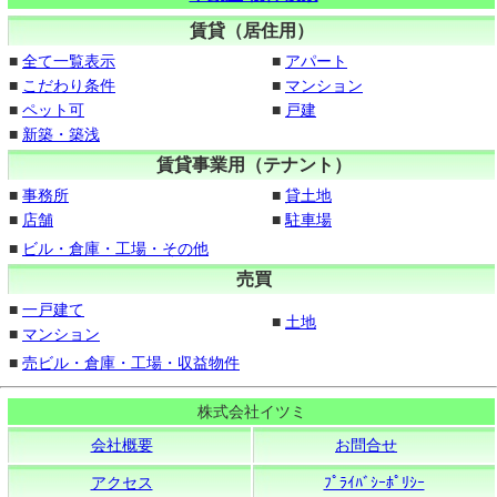
賃貸（居住用）
■
全て一覧表示
■
アパート
■
こだわり条件
■
マンション
■
ペット可
■
戸建
■
新築・築浅
賃貸事業用（テナント）
■
事務所
■
貸土地
■
店舗
■
駐車場
■
ビル・倉庫・工場・その他
売買
■
一戸建て
■
土地
■
マンション
■
売ビル・倉庫・工場・収益物件
株式会社イツミ
会社概要
お問合せ
アクセス
ﾌﾟﾗｲﾊﾞｼｰﾎﾟﾘｼｰ