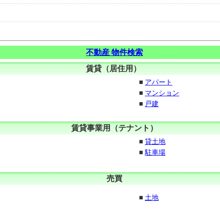
不動産 物件検索
賃貸（居住用）
■
アパート
■
マンション
■
戸建
賃貸事業用（テナント）
■
貸土地
■
駐車場
売買
■
土地