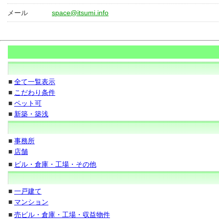
メール
space@itsumi.info
■
全て一覧表示
■
こだわり条件
■
ペット可
■
新築・築浅
■
事務所
■
店舗
■
ビル・倉庫・工場・その他
■
一戸建て
■
マンション
■
売ビル・倉庫・工場・収益物件